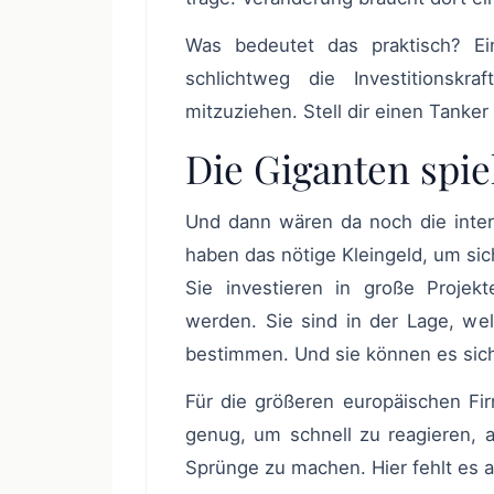
Was bedeutet das praktisch? Eine gewisse Starrheit in Prozessen und oft fehlt
schlichtweg die Investitionsk
mitzuziehen. Stell dir einen Tanker
Die Giganten spie
Und dann wären da noch die internationalen Giganten wie Google oder Microsoft. Die
haben das nötige Kleingeld, um sic
Sie investieren in große Projek
werden. Sie sind in der Lage, we
bestimmen. Und sie können es sich
Für die größeren europäischen Firmen heißt das, oft hinterherzurennen. Nicht flexibel
genug, um schnell zu reagieren, a
Sprünge zu machen. Hier fehlt es a