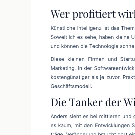
Wer profitiert wir
Künstliche Intelligenz ist das Thema. Aber nicht jeder zieht den gleichen Vorteil daraus.
Soweit ich es sehe, haben kleine U
und können die Technologie schnel
Diese kleinen Firmen und Startups nutzen die KI, um rasch zu wachsen. Ob im
Marketing, in der Softwareentwick
kostengünstiger als je zuvor. Prak
Geschäftsmodell.
Die Tanker der Wi
Anders sieht es bei mittleren und großen Firmen aus, gerade in Europa. Diese schaffen
es kaum, mit den Entwicklungen Sc
träge. Veränderung braucht dort ein