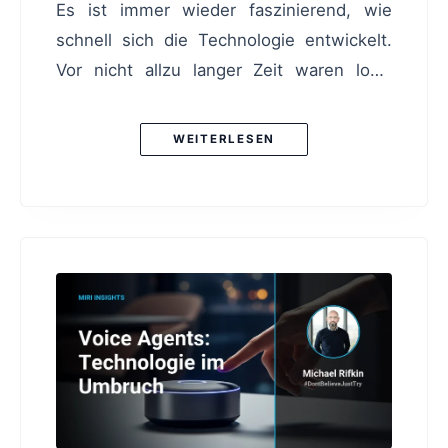
Es ist immer wieder faszinierend, wie
schnell sich die Technologie entwickelt.
Vor nicht allzu langer Zeit waren lokal
laufende Sprachmodelle, die sogenannten
LLMs (Large Language Models), kaum
WEITERLESEN
konkurrenzfähig mit ihren cloud-basierten
Gegenstücken. Doch die Zeiten ändern
sich. Worum geht’s hier eigentlich? Wir
schauen uns heute an, wie gut lokale
LLMs tatsächlich sind. Während die
Großen der Branche meist auf Cloud-
Infrastruktur zurückgreifen, hat die lokal
betriebene Konkurrenz enorm aufgeholt.
Was bedeutet das für den Alltag? Und wo
liegen die Grenzen? Der Kern LLMs sind