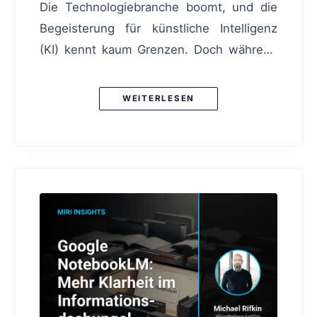
Die Technologiebranche boomt, und die
Begeisterung für künstliche Intelligenz
(KI) kennt kaum Grenzen. Doch während
die Aktienkurse der Tech-Giganten in
schwindelerregende Höhen steigen, sieht
WEITERLESEN
es im Boden der Lagerhallen oft ganz
anders aus. Was hier wirklich los ist Der
aktuelle Hype um KI ist geprägt von einem
gefährlichen Missverhältnis: Während
Investoren auf beispiellose
Effizienzsprünge setzen, hinkt die Realität
hinterher. KI wird als Wundermittel
gesehen, aber operative Grundlagen sind
oft vernachlässigt worden. Verborgene
Schwächen im System Im Supply Chain