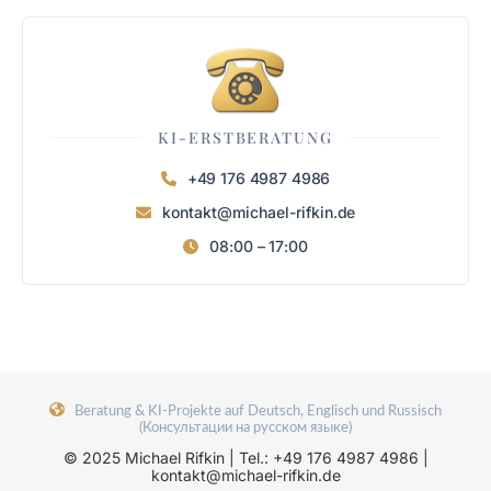
Was steckt dahinter? Voice Agents zielen
darauf, nicht nur nützlich zu sein, sondern
sich als starke Marke zu positionieren.
Ihre Technik muss verständlich und
KI-ERSTBERATUNG
zuverlässig sein. Darum geht es:
+49 176 4987 4986
Wettbewerbsvorteil durch Markenstärke
kontakt@michael-rifkin.de
und bestmöglichen Service. Ein
08:00 – 17:00
wesentlicher Punkt: Warum ist die
Technik so wichtig? Wenn Software zur
Commodity wird, müssen Firmen…
Beratung & KI-Projekte auf Deutsch, Englisch und Russisch
(Консультации на русском языке)
© 2025 Michael Rifkin | Tel.: +49 176 4987 4986 |
kontakt@michael-rifkin.de