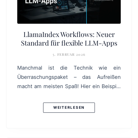
LlamaIndex Workflows: Neuer
Standard für flexible LLM-Apps
5. FEBRUAR 2026
Manchmal ist die Technik wie ein
Überraschungspaket – das Aufreißen
macht am meisten Spaß! Hier ein Beispiel
aus der Entwicklerecke: Workflows in der
Softwareentwicklung. Ein interessantes
WEITERLESEN
Konzept, das klassischen Ansätzen wie
Ketten oder Graphen die Show stiehlt,
indem es alles ein wenig flexibler macht.